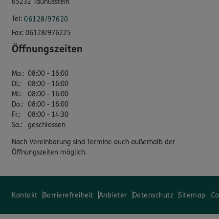
65232 Taunusstein
Tel:
06128/97620
Fax:
06128/976225
Öffnungszeiten
Mo.
:
08:00 - 16:00
Di.
:
08:00 - 16:00
Mi.
:
08:00 - 16:00
Do.
:
08:00 - 16:00
Fr.
:
08:00 - 14:30
Sa.
:
geschlossen
Nach Vereinbarung sind Termine auch außerhalb der
Öffnungszeiten möglich.
Kontakt
Barrierefreiheit
Anbieter
Datenschutz
Sitemap
Co