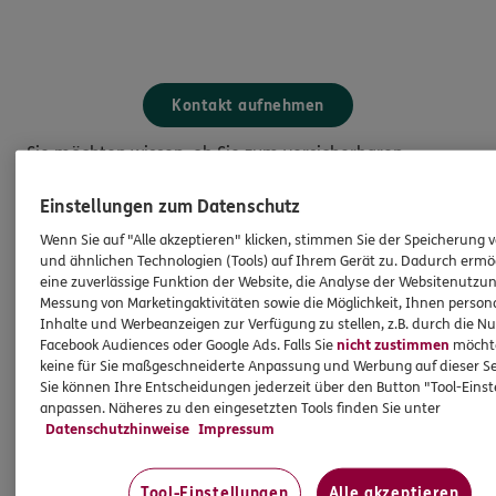
Kontakt aufnehmen
Sie möchten wissen, ob Sie zum versicherbaren
Personenkreis der DANV gehören?
Einstellungen zum Datenschutz
Wenn Sie auf "Alle akzeptieren" klicken, stimmen Sie der Speicherung 
und ähnlichen Technologien (Tools) auf Ihrem Gerät zu. Dadurch ermö
eine zuverlässige Funktion der Website, die Analyse der Websitenutzun
Messung von Marketingaktivitäten sowie die Möglichkeit, Ihnen persona
Inhalte und Werbeanzeigen zur Verfügung zu stellen, z.B. durch die N
Facebook Audiences oder Google Ads. Falls Sie
nicht zustimmen
möchten
keine für Sie maßgeschneiderte Anpassung und Werbung auf dieser Se
Sie können Ihre Entscheidungen jederzeit über den Button "Tool-Eins
anpassen. Näheres zu den eingesetzten Tools finden Sie unter
Datenschutzhinweise
Impressum
Tool-Einstellungen
Alle akzeptieren