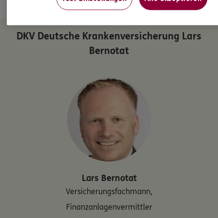
NOCH FRAGEN? ICH BIN FÜR SIE DA.
DKV Deutsche Krankenversicherung Lars
Bernotat
Lars
Bernotat
Versicherungsfachmann,
Finanzanlagenvermittler