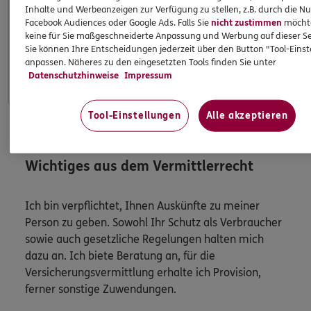
Inhalte und Werbeanzeigen zur Verfügung zu stellen, z.B. durch die N
Facebook Audiences oder Google Ads. Falls Sie
nicht zustimmen
möchten
keine für Sie maßgeschneiderte Anpassung und Werbung auf dieser Se
Apps & Mobile Services
Sie können Ihre Entscheidungen jederzeit über den Button "Tool-Eins
anpassen. Näheres zu den eingesetzten Tools finden Sie unter
Mehr
Datenschutzhinweise
Impressum
Tool-Einstellungen
Alle akzeptieren
HINWEIS
Wichtiges aus dem Vermittlerrecht
Ich bin verpflichtet, Ihnen Auskünfte zu meiner
Person zu geben. Sowohl Ihr Schutz als Verbraucher
sowie auch gesetzliche Regelungen halten mich
dazu an. Ich biete Beratung an, für die
Versicherungsvermittlung erhalte ich Provision,
ferner sonstige Zuwendungen.