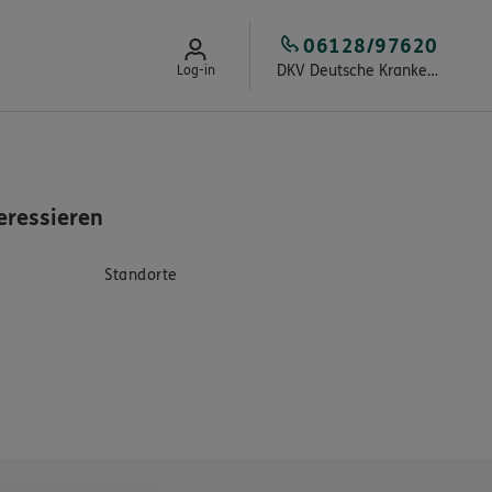
06128/97620
DKV Deutsche Krankenversicherung Lars Bernotat
Log-in
eressieren
Standorte