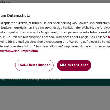
eiten
 zum Datenschutz
:00
:00
akzeptieren" klicken, stimmen Sie der Speicherung von Cookies und ähnlichen
:00
. Dadurch ermöglichen Sie eine zuverlässige Funktion der Website, die Analy
:00
rketingaktivitäten sowie die Möglichkeit, Ihnen personalisierte Inhalte und
:30
n, z.B. durch die Nutzung von Facebook Audiences oder Google Ads. Falls Sie
n
en
r keine für Sie maßgeschneiderte Anpassung und Werbung auf dieser Seite mö
erzeit über den Button "Tool-Einstellungen" anpassen. Näheres zu den einge
ung sind Termine auch außerhalb
hutzhinweise
Impressum
ten möglich.
Tool-Einstellungen
Alle akzeptieren
map
Cookies
Vertrag widerrufen