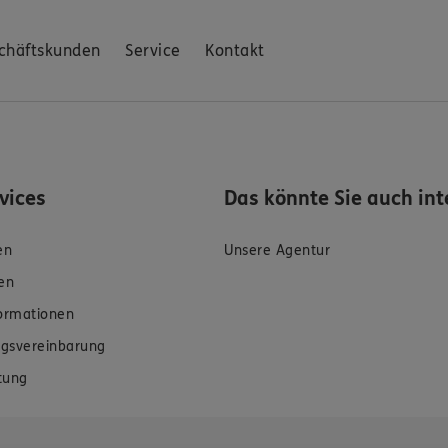
chäftskunden
Service
Kontakt
rvices
Das könnte Sie auch int
en
Unsere Agentur
en
formationen
gsvereinbarung
tung