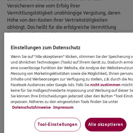
Versicherern eine vom Erfolg ihrer
Vermittlungstätigkeit unabhängige Vergütung, deren
Höhe von den Kosten ihrer Vertriebstätigkeiten
abhängt. Das heißt für die erfolgreiche Vermittlung
Ihres bzw. eines Versicherungsvertrags bekommt die
ERGO Direkt AG keine zusätzliche Vergütung. Alle
Einstellungen zum Datenschutz
Kostenerstattungs- und Vergütungsansprüche sind
bereits in der Versicherungsprämie enthalten [und
Wenn Sie auf "Alle akzeptieren" klicken, stimmen Sie der Speicherung 
und ähnlichen Technologien (Tools) auf Ihrem Gerät zu. Dadurch ermö
müssen von Ihnen nicht gesondert gezahlt werden].
eine zuverlässige Funktion der Website, die Analyse der Websitenutzun
Messung von Marketingaktivitäten sowie die Möglichkeit, Ihnen persona
Nach oben
Inhalte und Werbeanzeigen zur Verfügung zu stellen, z.B. durch die N
Facebook Audiences oder Google Ads. Falls Sie
nicht zustimmen
möchten
keine für Sie maßgeschneiderte Anpassung und Werbung auf dieser Se
HINWEIS
Sie können Ihre Entscheidungen jederzeit über den Button "Tool-Eins
anpassen. Näheres zu den eingesetzten Tools finden Sie unter
Wichtiges aus dem Vermittlerrecht
Datenschutzhinweise
Impressum
Ich bin verpflichtet, Ihnen Auskünfte zu meiner
Tool-Einstellungen
Alle akzeptieren
Person zu geben. Sowohl Ihr Schutz als Verbraucher