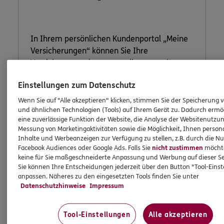
In Ihrem persönlichen Kundenportal „Meine
Versicherungen“ können Sie Ihre
Versicherungen bequem online verwalten.
Einstellungen zum Datenschutz
Wenn Sie auf "Alle akzeptieren" klicken, stimmen Sie der Speicherung 
Jetzt informieren
und ähnlichen Technologien (Tools) auf Ihrem Gerät zu. Dadurch ermö
eine zuverlässige Funktion der Website, die Analyse der Websitenutzun
Messung von Marketingaktivitäten sowie die Möglichkeit, Ihnen persona
Inhalte und Werbeanzeigen zur Verfügung zu stellen, z.B. durch die N
Facebook Audiences oder Google Ads. Falls Sie
nicht zustimmen
möchten
keine für Sie maßgeschneiderte Anpassung und Werbung auf dieser Se
Sie können Ihre Entscheidungen jederzeit über den Button "Tool-Eins
anpassen. Näheres zu den eingesetzten Tools finden Sie unter
Datenschutzhinweise
Impressum
Tool-Einstellungen
Alle akzeptieren