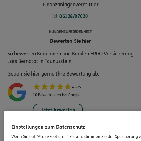
Finanzanlagenvermittler
Tel:
06128/97620
KUNDENZUFRIEDENHEIT
Bewerten Sie hier
So bewerten Kundinnen und Kunden ERGO Versicherung
Lars Bernotat in Taunusstein.
Geben Sie hier gerne Ihre Bewertung ab.
4.6
/
5
10
Bewertungen bei Google
Jetzt bewerten
Einstellungen zum Datenschutz
Wenn Sie auf "Alle akzeptieren" klicken, stimmen Sie der Speicherung 