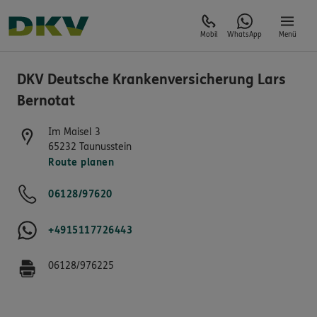
Mobil
WhatsApp
Menü
DKV Deutsche Krankenversicherung Lars
Bernotat
Im Maisel 3
65232
Taunusstein
Route planen
06128/97620
+4915117726443
06128/976225