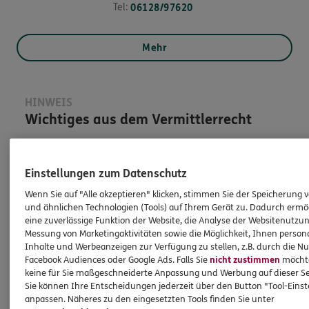
Tel:
06128/97620
Mehr
HINWEIS
Wichtiges aus dem Vermittlerrecht
Ich bin verpflichtet, Ihnen Auskünfte zu meiner
Einstellungen zum Datenschutz
Person zu geben. Sowohl Ihr Schutz als Verbraucher
sowie auch gesetzliche Regelungen halten mich
Wenn Sie auf "Alle akzeptieren" klicken, stimmen Sie der Speicherung 
dazu an. Ich biete Beratung an, für die
und ähnlichen Technologien (Tools) auf Ihrem Gerät zu. Dadurch ermö
eine zuverlässige Funktion der Website, die Analyse der Websitenutzun
Versicherungsvermittlung erhalte ich Provision,
Messung von Marketingaktivitäten sowie die Möglichkeit, Ihnen persona
ferner sonstige Zuwendungen.
Inhalte und Werbeanzeigen zur Verfügung zu stellen, z.B. durch die N
Facebook Audiences oder Google Ads. Falls Sie
nicht zustimmen
möchten
Mehr Informationen
keine für Sie maßgeschneiderte Anpassung und Werbung auf dieser Se
Sie können Ihre Entscheidungen jederzeit über den Button "Tool-Eins
anpassen. Näheres zu den eingesetzten Tools finden Sie unter