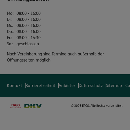
Mo.
:
08:00 - 16:00
Di.
:
08:00 - 16:00
Mi.
:
08:00 - 16:00
Do.
:
08:00 - 16:00
Fr.
:
08:00 - 14:30
Sa.
:
geschlossen
Nach Vereinbarung sind Termine auch außerhalb der
Öffnungszeiten möglich.
Kontakt
Barrierefreiheit
Anbieter
Datenschutz
Sitemap
Co
©
2026 ERGO. Alle Rechte vorbehalten.